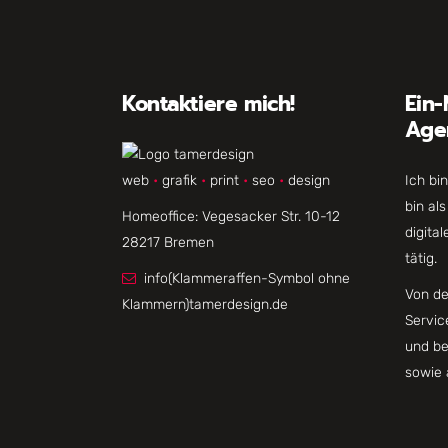
Kontaktiere mich!
Ein-
Age
web
•
grafik
•
print
•
seo
•
design
Ich bi
bin al
Homeoffice: Vegesacker Str. 10-12
digita
28217 Bremen
tätig.
info(Klammeraffen-Symbol ohne
Von de
Klammern)tamerdesign.de
Servic
und be
sowie 