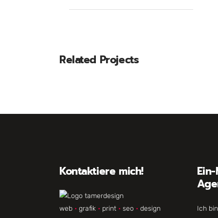
Related Projects
Kontaktiere mich!
Ein-
Age
web
•
grafik
•
print
•
seo
•
design
Ich bi