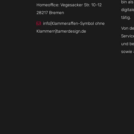
bin al
Homeoffice: Vegesacker Str. 10-12
digita
28217 Bremen
tätig.
info(Klammeraffen-Symbol ohne
Von de
Klammern)tamerdesign.de
Servic
und be
sowie 